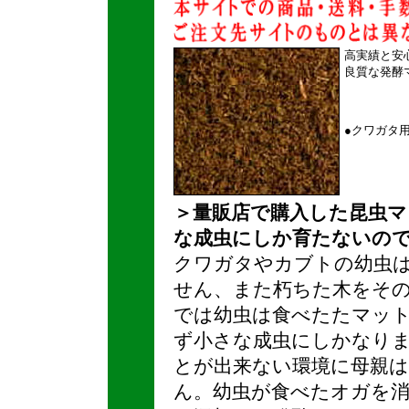
高実績と安
良質な発酵
●
クワガタ
＞量販店で購入した昆虫
な成虫にしか育たないの
クワガタやカブトの幼虫は
せん、また朽ちた木をそ
では幼虫は食べたたマッ
ず小さな成虫にしかなり
とが出来ない環境に母親
ん。幼虫が食べたオガを消