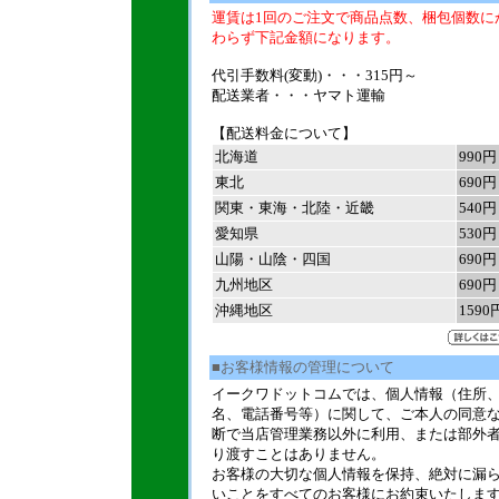
運賃は1回のご注文で商品点数、梱包個数に
わらず下記金額になります。
代引手数料(変動)・・・315円～
配送業者・・・ヤマト運輸
【配送料金について】
北海道
990円
東北
690円
関東・東海・北陸・近畿
540円
愛知県
530円
山陽・山陰・四国
690円
九州地区
690円
沖縄地区
1590
■お客様情報の管理について
イークワドットコムでは、個人情報（住所
名、電話番号等）に関して、ご本人の同意
断で当店管理業務以外に利用、または部外
り渡すことはありません。
お客様の大切な個人情報を保持、絶対に漏
いことをすべてのお客様にお約束いたしま