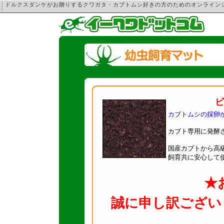
ドルクスダンケがお贈りするクワガタ・カブトムシ好きの方のためのオンライ
ビ
カブトムシの採卵
カブト専用に発酵
国産カブトから高
飼育共に安心して
★
誠に申し訳ござい