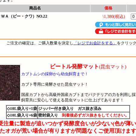
商品名
価格
ＷＡ（ビー・クワ）NO.22
\1,380(税込)
ご注文の確定は、ご購入数量を決定し
「レジでお会計をする」
をクリッ
ビートル発酵マット
(昆虫マット)
カブトムシの採卵から幼虫飼育まで！
カブト専用に発酵させた昆虫マット！
国産カブトから高級外国産カブトまでバクテリアの力を利用し採
飼育共に安心して使える昆虫マットに仕上げてあります！
◇10L袋入り×1袋
ジッパー付き袋入り ガス抜き済み
◇10L袋入り×6袋
密封袋入り
到着後必ずガス抜きをしてください。
受注量に製造が追いつかず発酵度合いが少ない(色が薄い
たオガが荒い場合が有りますが問題なくご使用頂けま