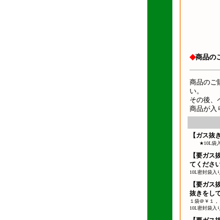
◆
商品の
商品のご
い。
その後、
商品が入
【ガス抜
★10L袋入
【要ガス
てくださ
10L密封袋
【要ガス
抜きをし
１袋＠￥１，
10L密封袋