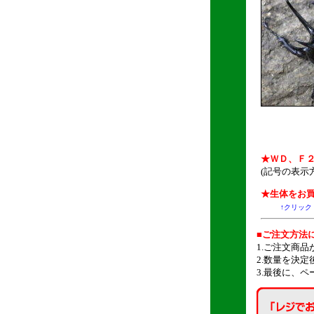
★ＷＤ、Ｆ
(記号の表示
★生体をお
↑クリック
■ご注文方法
1.ご注文商
2.数量を決
3.最後に、