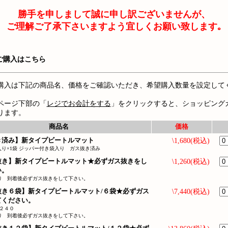
勝手を申しまして誠に申し訳ございませんが、
ご理解ご了承下さいますよう宜しくお願い致します｡
ご購入はこちら
購入は下記の商品名、価格をご確認いただき、希望購入数量を設定して
ページ下部の「
レジでお会計をする
」をクリックすると、ショッピング
ります。
商品名
価格
き済み】新タイプビートルマット
\1,680(税込)
り×1袋 ジッパー付き袋入り ガス抜き済み
抜き】新タイプビートルマット★必ずガス抜きをし
\1,260(税込)
い。
入り 到着後必ずガス抜きをして下さい。
抜き６袋】新タイプビートルマット/６袋★必ずガス
\7,440(税込)
てください。
２４０
入り 到着後必ずガス抜きをして下さい。