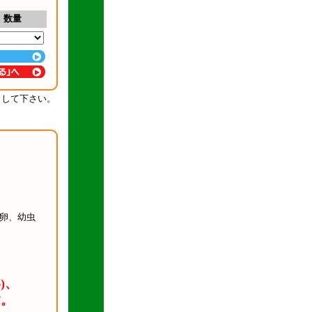
数量
クして下さい。
卵、幼虫
)、
す。