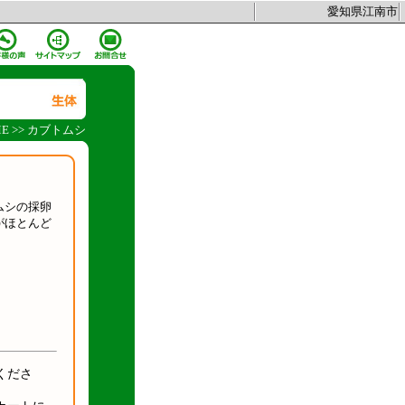
愛知県江南市
E
>>
カブトムシ
ムシの採卵
がほとんど
くださ