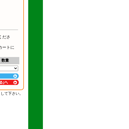
くださ
カートに
数量
クして下さい。
！