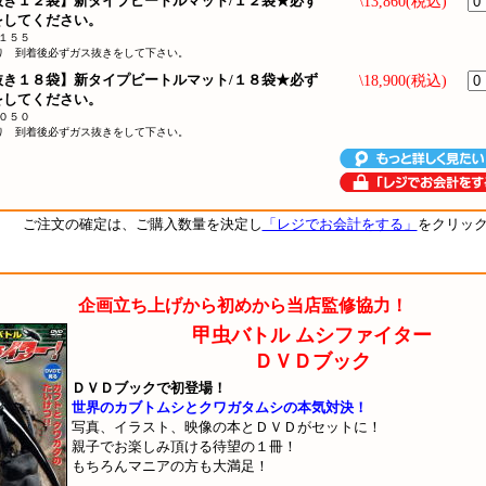
抜き１２袋】新タイプビートルマット/１２袋★必ず
\13,860(税込)
をしてください。
１５５
入り 到着後必ずガス抜きをして下さい。
抜き１８袋】新タイプビートルマット/１８袋★必ず
\18,900(税込)
をしてください。
０５０
入り 到着後必ずガス抜きをして下さい。
ご注文の確定は、ご購入数量を決定し
「レジでお会計をする」
をクリッ
企画立ち上げから初めから当店監修協力！
甲虫バトル ムシファイター
ＤＶＤブック
ＤＶＤブックで初登場！
世界のカブトムシとクワガタムシの本気対決！
写真、イラスト、映像の本とＤＶＤがセットに！
親子でお楽しみ頂ける待望の１冊！
もちろんマニアの方も大満足！