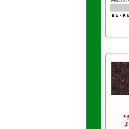
ＢＥ・ＫＵ
＊
ま