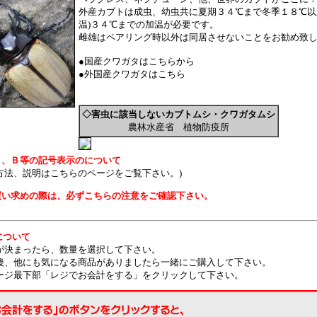
外産カブトは成虫、幼虫共に夏期３４℃まで冬季１８℃以
温)３４℃までの加温が必要です。
雌雄はペアリング時以外は同居させないことをお勧め致
●
国産クワガタはこちらから
●
外国産クワガタはこちら
◇害虫に該当しないカブトムシ・クワガタムシ
農林水産省 植物防疫所
２、Ｂ等の記号表示のについて
方法、説明はこちらのページをご覧下さい。
)
買い求めの際は、必ずこちらの注意をご確認下さい。
について
品が決まったら、数量を選択して下さい。
定後、他にも気になる商品がありましたら一緒にご購入して下さい。
ページ最下部「レジでお会計をする」をクリックして下さい。